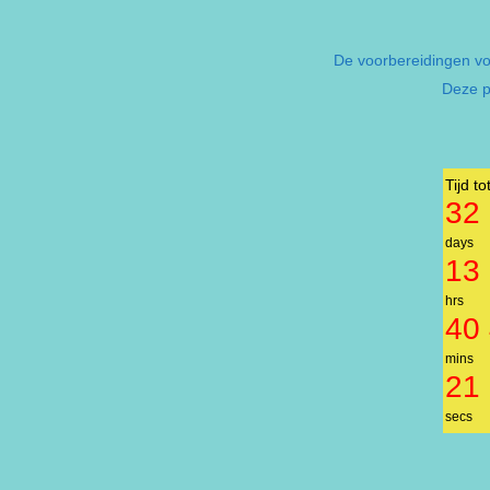
De voorbereidingen vo
Deze p
Tijd 
32
days
13
hrs
40
mins
21
secs