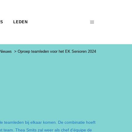
NS
LEDEN
Nieuws
>
Oproep teamleden voor het EK Senioren 2024
ële teamleden bij elkaar komen. De combinatie hoeft
et team. Thea Smits zal weer als chef d’équipe de