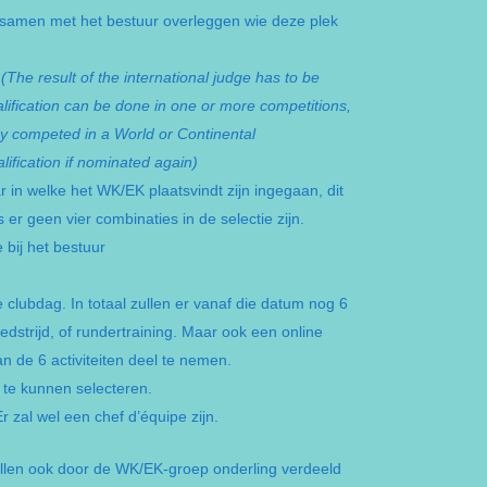
l samen met het bestuur overleggen wie deze plek
.
(The result of the international judge has to be
alification can be done in one or more competitions,
dy competed in a World or Continental
ification if nominated again)
in welke het WK/EK plaatsvindt zijn ingegaan, dit
er geen vier combinaties in de selectie zijn.
bij het bestuur
 clubdag. In totaal zullen er vanaf die datum nog 6
dstrijd, of rundertraining. Maar ook een online
n de 6 activiteiten deel te nemen.
 te kunnen selecteren.
r zal wel een chef d’équipe zijn.
llen ook door de WK/EK-groep onderling verdeeld