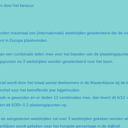
n door het bestuur.
n maximaal zes (internationale) wedstrijden geselecteerd die de com
t in Europa plaatsvinden.
van een combinatie tellen mee voor het bepalen van de plaatsingspunte
gspunten na 3 wedstrijden worden geselecteerd voor het team.
dtrail wordt door het totaal aantal deelnemers in de Masterklasse bij de
mchef voor het betreffende jaar bijgehouden.
sde is geworden en er deden 12 combinaties mee, dan levert dit 6/12 =
rt dit 6/30= 0.2 plaatsingspunten op.
 de aangewezen wedstrijden zal over 3 wedstrijden gekeken worden wie i
blijven wordt gekeken naar het hoogste percentage in de stijltrail.