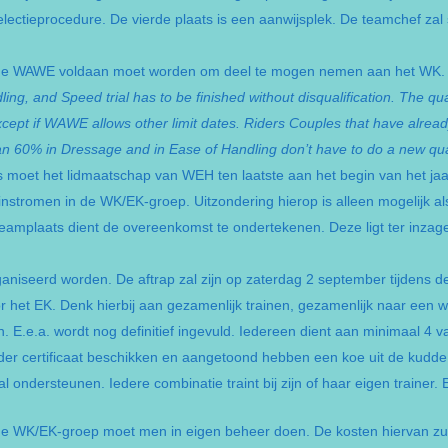
lectieprocedure. De vierde plaats is een aanwijsplek. De teamchef za
an de WAWE voldaan moet worden om deel te mogen nemen aan het WK
g, and Speed trial has to be finished without disqualification. The qu
except if WAWE allows other limit dates. Riders Couples that have alrea
n 60% in Dressage and in Ease of Handling don’t have to do a new qual
oet het lidmaatschap van WEH ten laatste aan het begin van het jaar 
stromen in de WK/EK-groep. Uitzondering hierop is alleen mogelijk als 
eamplaats dient de overeenkomst te ondertekenen. Deze ligt ter inzage 
ganiseerd worden. De aftrap zal zijn op zaterdag 2 september tijdens de
r het EK. Denk hierbij aan gezamenlijk trainen, gezamenlijk naar een we
E.e.a. wordt nog definitief ingevuld. Iedereen dient aan minimaal 4 va
er certificaat beschikken en aangetoond hebben een koe uit de kudde
 ondersteunen. Iedere combinatie traint bij zijn of haar eigen trainer. E
de WK/EK-groep moet men in eigen beheer doen. De kosten hiervan zu