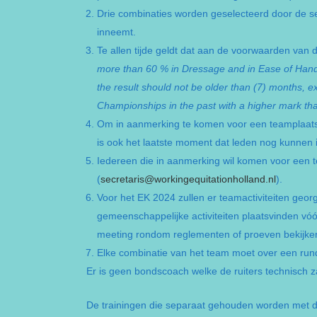
Drie combinaties worden geselecteerd door de se
inneemt.
Te allen tijde geldt dat aan de voorwaarden v
more than 60 % in Dressage and in Ease of Handlin
the result should not be older than (7) months, 
Championships in the past with a higher mark tha
Om in aanmerking te komen voor een teamplaats m
is ook het laatste moment dat leden nog kunnen in
Iedereen die in aanmerking wil komen voor een t
(
secretaris@workingequitationholland.nl
).
Voor het EK 2024 zullen er teamactiviteiten geor
gemeenschappelijke activiteiten plaatsvinden vóó
meeting rondom reglementen of proeven bekijken. 
Elke combinatie van het team moet over een rund
Er is geen bondscoach welke de ruiters technisch zal
De trainingen die separaat gehouden worden met 